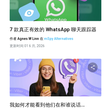
分享
推特
在 F
7 款真正有效的 WhatsApp 聊天跟踪器
作者
Agnes W Linn
在
mSpy Alternatives
更新时间 01 6 月, 2026
分享
推特
在 F
我如何才能看到他们在和谁说话...