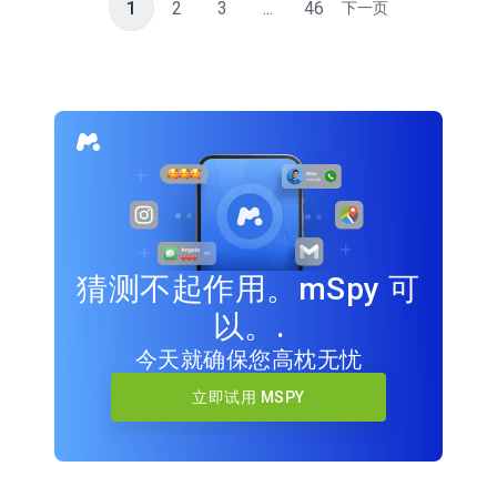
1
2
3
...
46
下一页
猜测不起作用。mSpy 可
以。.
今天就确保您高枕无忧
立即试用 MSPY