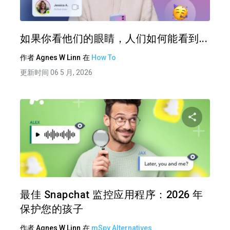
推特
在 F
如果你看他们的眼睛，人们如何能看到...
作者
Agnes W Linn
在
How To
更新时间 06 5 月, 2026
分享
推特
在 F
最佳 Snapchat 监控应用程序：2026 年
保护您的孩子
作者
Agnes W Linn
在
mSpy Alternatives