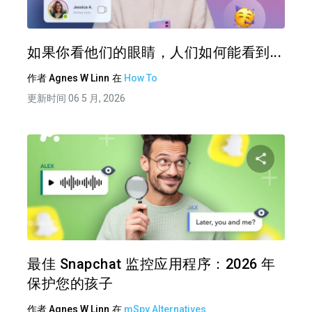
推特
在 F
如果你看他们的眼睛，人们如何能看到...
作者
Agnes W Linn
在
How To
更新时间 06 5 月, 2026
分享
推特
在 F
最佳 Snapchat 监控应用程序：2026 年
保护您的孩子
作者
Agnes W Linn
在
mSpy Alternatives