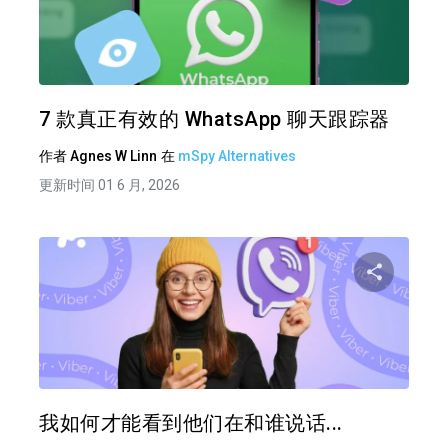
分享
推特
在 F
7 款真正有效的 WhatsApp 聊天跟踪器
作者
Agnes W Linn
在
mSpy Alternatives
更新时间 01 6 月, 2026
分享
推特
在 F
我如何才能看到他们在和谁说话...