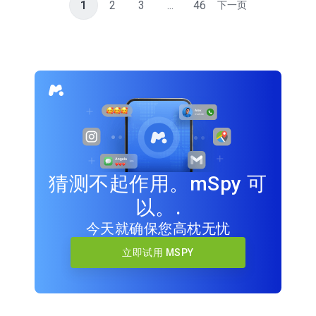
1
2
3
...
46
下一页
猜测不起作用。mSpy 可
以。.
今天就确保您高枕无忧
立即试用 MSPY