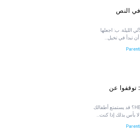
في النص
 الليلة. ب: اجعلها
ن تبدأ في تخيل...
Parent
لرقابة الأبوية HBO Max: توقفوا عن
هل تستمتع باشتراكك في HBO Max؟ قد يستمتع أطفالك
ا بأس بذلك إذا كنت...
Parent