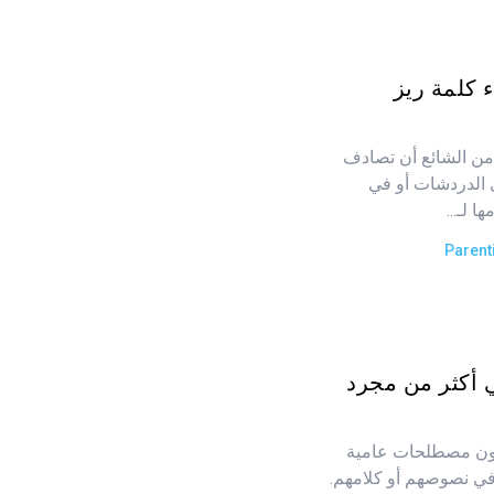
 كلمة ريز
من الشائع أن تصادف
لدردشات أو في
 لـ...
Parent
ي أكثر من مجرد
دمون مصطلحات عامية
"LOL" أو "ROFL" أو "YOLO" في نصوصهم أو كلامهم.