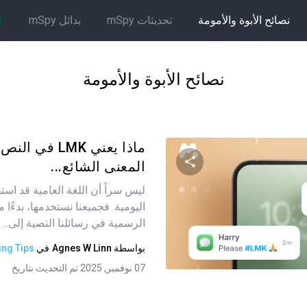
نصائح الأبوة والأمومة
تحديثات mSpy
بدائل mSpy
نصائح الأبوة والأمومة
ماذا يعني LMK في
المعنى الشائع...
ليس سراً أن اللغة العامية قد است
شارك هذه المقالة
الرسمية في رسائلنا النصية إلى...
بواسطة
Agnes W Linn
في
ing Tips
تويتر
فيسبوك
نسخ الرابط
07 نوفمبر, 2025 تم التحديث بتاريخ