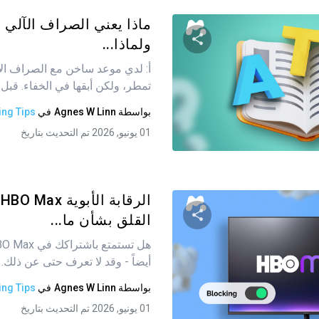
ماذا يعني الصراف الآلي 
ولماذا...
أ: لدي موعد ساخن مع الصراف الآلي
شارك هذه المقالة
تمطر، ولكن أبقها في الخفاء. قبل أ
بواسطة
Agnes W Linn
في
ing Tips
01 يونيو, 2026 تم التحديث بتاريخ
تويتر
فيسبوك
نسخ الرابط
ا
القلق بشأن ما...
شارك هذه المقالة
أيضاً - وقد لا تعرف حتى عن ذلك. ل
بواسطة
Agnes W Linn
في
ing Tips
01 يونيو, 2026 تم التحديث بتاريخ
تويتر
فيسبوك
نسخ الرابط