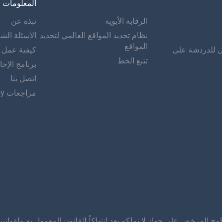
المعلومات
الرقابة الأبوية
نبذة عن
نظام تحديد المواقع العالمي لتحديد
الأسئلة الشا
المواقع
ل للدردشة على
كيفية عمل mSpy
تتبع الخط
برنامج الإحا
اتصل بنا
مراجعات mSpy
مج المرخص على جهاز لا تملكه يعد انتهاكاً للقانون المعمول به ولقوان