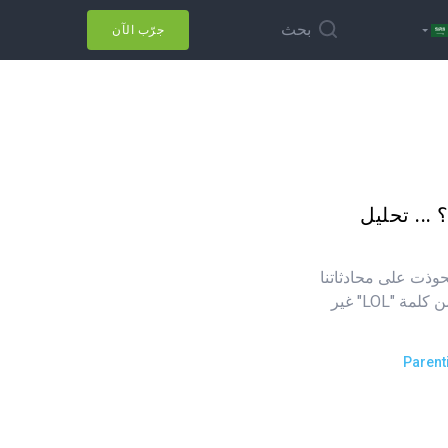
بحث
جرّب الآن
 النص؟ ... تحليل
حوذت على محادثاتنا
اليومية. فجميعنا نستخدمها، بدءًا من كلمة "LOL" غير
Parent