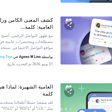
كشف المعنى الكامن وراء
العامية: كلمة...
مع ظهور التواصل الرقمي، أصبح 
شارك هذه المقالة
مصطلحات ومختصرات عامية في ا
مواقع التواصل الاجتماعي. نستخدمها
بواسطة
Agnes W Linn
في
ing Tips
تويتر
فيسبوك
نسخ الرابط
01 يونيو, 2026 تم التحديث بتاريخ
العامية الشهيرة: لماذا ه
كلمة
لقد سمعنا جميعًا أطفالنا يستخ
شارك هذه المقالة
مثل 