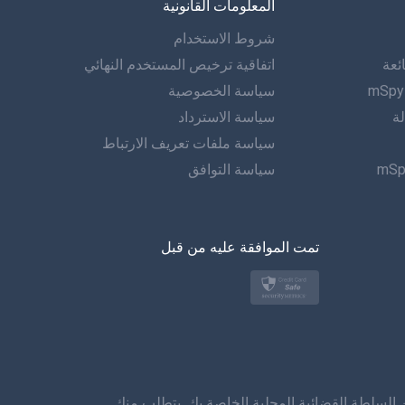
المعلومات القانونية
الاسبانية
شروط الاستخدام
دويتش
ئعة
اتفاقية ترخيص المستخدم النهائي
البرتغالية
سياسة الخصوصية
لة
سياسة الاسترداد
إيطاليانو
سياسة ملفات تعريف الارتباط
سياسة التوافق
العربية
한?의의
تمت الموافقة عليه من قبل
اللغة التركية
بولسكي
日本
نورسك
ين السلطة القضائية المحلية الخاصة بك. يتطلب منك