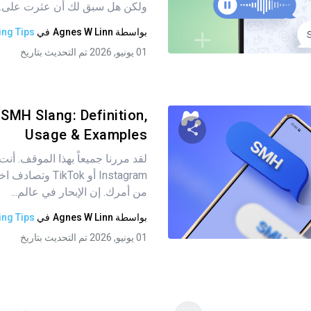
ولكن هل سبق لك أن عثرت على...
بواسطة
Agnes W Linn
في
ing Tips
تويتر
فيسبوك
نسخ الرابط
01 يونيو, 2026 تم التحديث بتاريخ
SMH Slang: Definition,
Usage & Examples
لقد مررنا جميعاً بهذا الموقف. أ
شارك هذه المقالة
Instagram أو ikTok
من أمرك. إن الإبحار في عالم...
بواسطة
Agnes W Linn
في
ing Tips
تويتر
فيسبوك
نسخ الرابط
01 يونيو, 2026 تم التحديث بتاريخ