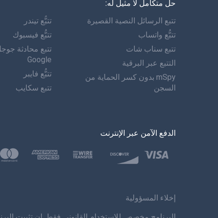
حل متكامل لا مثيل له:
تتبع الرسائل النصية القصيرة
تتبُّع تيندر
تتبُّع واتساب
تتبُّع فيسبوك
تتبع سناب شات
تتبع محادثة جوج
Google
التتبع عبر البرقية
تتبُّع فايبر
mSpy بدون كسر الحماية من
السجن
تتبع سكايب
الدفع الآمن عبر الإنترنت
إخلاء المسؤولية
البرنامج مخصص للاستخدام القانوني فقط. إن تثبيت البرنا