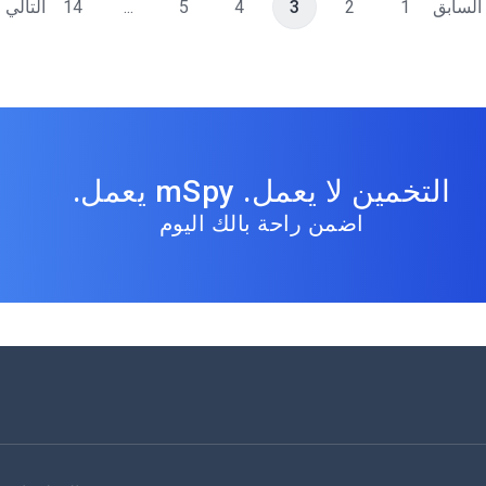
السابق
1
2
3
4
5
...
14
التالي
التخمين لا يعمل. mSpy يعمل.
اضمن راحة بالك اليوم