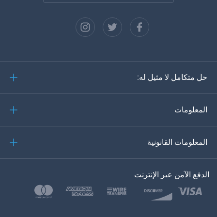
الفرنسية
الاسبانية
دويتش
حل متكامل لا مثيل له:
البرتغالية
إيطاليانو
المعلومات
العربية
المعلومات القانونية
한?의의
اللغة التركية
الدفع الآمن عبر الإنترنت
بولسكي
日本