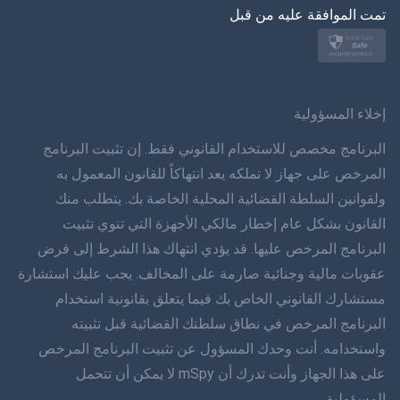
تمت الموافقة عليه من قبل
نورسك
سفينسكا
ภาษาทยย
إخلاء المسؤولية
简体 体 中文
البرنامج مخصص للاستخدام القانوني فقط. إن تثبيت البرنامج
المرخص على جهاز لا تملكه يعد انتهاكاً للقانون المعمول به
دانسك
ولقوانين السلطة القضائية المحلية الخاصة بك. يتطلب منك
القانون بشكل عام إخطار مالكي الأجهزة التي تنوي تثبيت
हिंददी
البرنامج المرخص عليها. قد يؤدي انتهاك هذا الشرط إلى فرض
اللغة الهولندية
عقوبات مالية وجنائية صارمة على المخالف. يجب عليك استشارة
مستشارك القانوني الخاص بك فيما يتعلق بقانونية استخدام
עברית
البرنامج المرخص في نطاق سلطتك القضائية قبل تثبيته
واستخدامه. أنت وحدك المسؤول عن تثبيت البرنامج المرخص
رومانا
على هذا الجهاز وأنت تدرك أن mSpy لا يمكن أن تتحمل
Ελληνικά
المسؤولية.