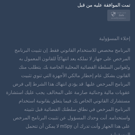
تمت الموافقة عليه من قبل
نورسك
سفينسكا
ภาษาทยย
إخلاء المسؤولية
简体 体 中文
البرنامج مخصص للاستخدام القانوني فقط. إن تثبيت البرنامج
المرخص على جهاز لا تملكه يعد انتهاكاً للقانون المعمول به
دانسك
ولقوانين السلطة القضائية المحلية الخاصة بك. يتطلب منك
القانون بشكل عام إخطار مالكي الأجهزة التي تنوي تثبيت
हिंददी
البرنامج المرخص عليها. قد يؤدي انتهاك هذا الشرط إلى فرض
اللغة الهولندية
عقوبات مالية وجنائية صارمة على المخالف. يجب عليك استشارة
مستشارك القانوني الخاص بك فيما يتعلق بقانونية استخدام
עברית
البرنامج المرخص في نطاق سلطتك القضائية قبل تثبيته
واستخدامه. أنت وحدك المسؤول عن تثبيت البرنامج المرخص
رومانا
على هذا الجهاز وأنت تدرك أن mSpy لا يمكن أن تتحمل
Ελληνικά
المسؤولية.