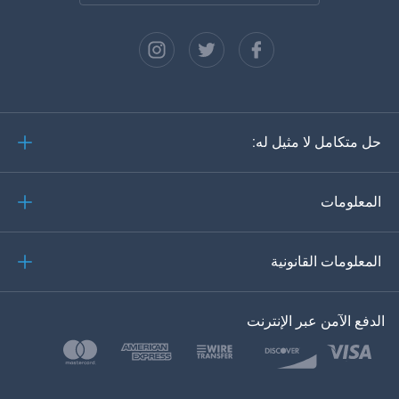
الفرنسية
الاسبانية
دويتش
حل متكامل لا مثيل له:
البرتغالية
إيطاليانو
المعلومات
العربية
المعلومات القانونية
한?의의
اللغة التركية
الدفع الآمن عبر الإنترنت
بولسكي
日本