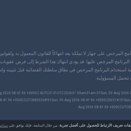
مج المرخص على جهاز لا تملكه يعد انتهاكاً للقانون المعمول به ولقوان
 البرنامج المرخص عليها. قد يؤدي انتهاك هذا الشرط إلى فرض عقوبات
ية استخدام البرنامج المرخص في نطاق سلطتك القضائية قبل تثبيته وا
09 Aug 2026 08:41:56 +0000Z-8UTC3131UTC202631 09am31am-31Sun, 09 Aug 202
8:41:56 +0000ZUTC8#2026#!31Sun, 09 Aug 2026 08:41:56 +0000Z5631#/31Sun,
Aug 2026 08:41:56 +0000ZUTC8# m
ات تعريف الارتباط للحصول على أفضل تجربة.
من خلال المتابعة، فإنك توافق على
سياسة