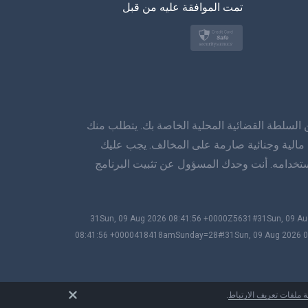
تمت الموافقة عليه من قبل
اللغة التركية
بولسكي
日本
نورسك
ين السلطة القضائية المحلية الخاصة بك. يتطلب منك
سفينسكا
 مالية وجنائية صارمة على المخالف. يجب عليك
ستخدامه. أنت وحدك المسؤول عن تثبيت البرنامج
ภาษาทยย
简体 体 中文
© #!31Sun, 09 Aug 2026 08:41:56 +0000Z5631#31Sun, 
دانسك
08:41:56 +0000418418amSunday=28#!31Sun, 09 Aug 2026 0
हिंददी
اللغة الهولندية
 ملفات تعريف الارتباط
.