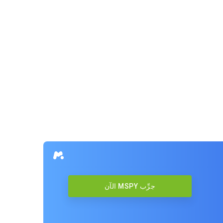
جرِّب MSPY الآن