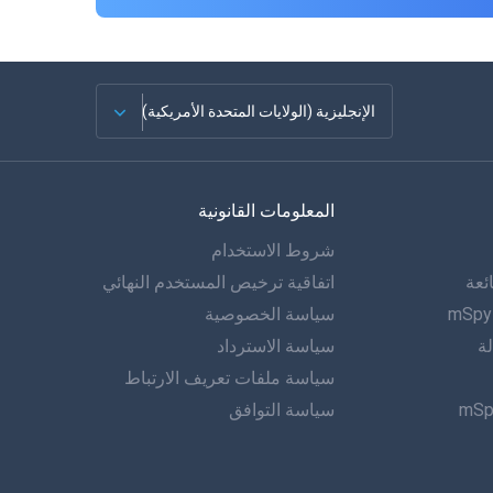
الإنجليزية (الولايات المتحدة الأمريكية)
الفرنسية
المعلومات القانونية
الاسبانية
شروط الاستخدام
دويتش
ئعة
اتفاقية ترخيص المستخدم النهائي
البرتغالية
سياسة الخصوصية
لة
سياسة الاسترداد
إيطاليانو
سياسة ملفات تعريف الارتباط
سياسة التوافق
العربية
한?의의