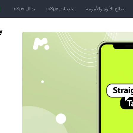
نصائح الأبوة والأمومة
تحديثات mSpy
بدائل mSpy
Spy