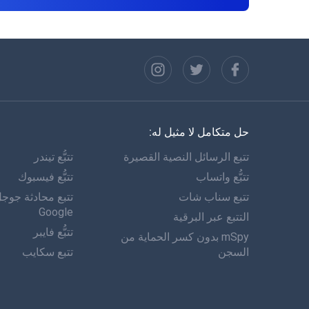
حل متكامل لا مثيل له:
تتبع الرسائل النصية القصيرة
تتبُّع تيندر
تتبُّع واتساب
تتبُّع فيسبوك
تتبع سناب شات
تتبع محادثة جوج
Google
التتبع عبر البرقية
تتبُّع فايبر
mSpy بدون كسر الحماية من
السجن
تتبع سكايب