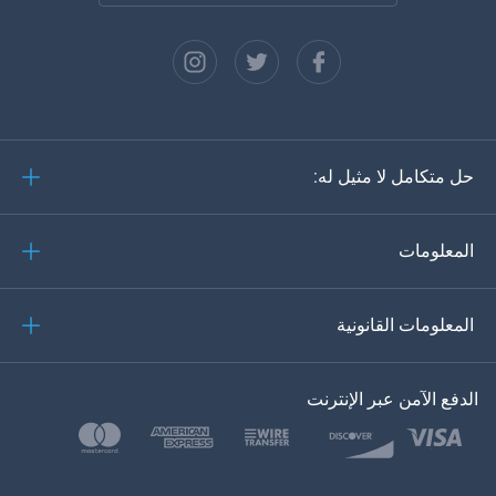
الفرنسية
الاسبانية
دويتش
حل متكامل لا مثيل له:
البرتغالية
إيطاليانو
المعلومات
العربية
المعلومات القانونية
한?의의
اللغة التركية
الدفع الآمن عبر الإنترنت
بولسكي
日本