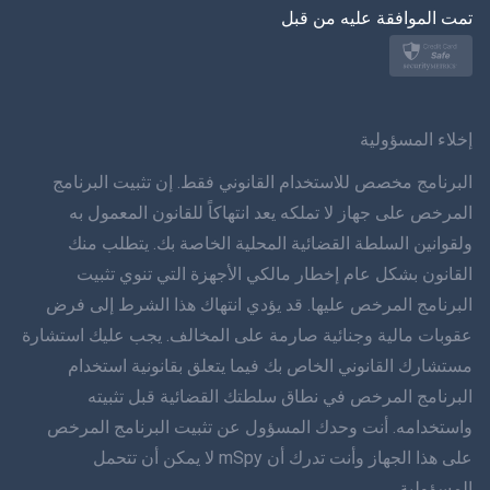
تمت الموافقة عليه من قبل
نورسك
سفينسكا
ภาษาทยย
إخلاء المسؤولية
简体 体 中文
البرنامج مخصص للاستخدام القانوني فقط. إن تثبيت البرنامج
المرخص على جهاز لا تملكه يعد انتهاكاً للقانون المعمول به
دانسك
ولقوانين السلطة القضائية المحلية الخاصة بك. يتطلب منك
القانون بشكل عام إخطار مالكي الأجهزة التي تنوي تثبيت
हिंददी
البرنامج المرخص عليها. قد يؤدي انتهاك هذا الشرط إلى فرض
اللغة الهولندية
عقوبات مالية وجنائية صارمة على المخالف. يجب عليك استشارة
مستشارك القانوني الخاص بك فيما يتعلق بقانونية استخدام
עברית
البرنامج المرخص في نطاق سلطتك القضائية قبل تثبيته
واستخدامه. أنت وحدك المسؤول عن تثبيت البرنامج المرخص
رومانا
على هذا الجهاز وأنت تدرك أن mSpy لا يمكن أن تتحمل
Ελληνικά
المسؤولية.