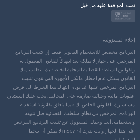
تمت الموافقة عليه من قبل
نورسك
سفينسكا
ภาษาทยย
إخلاء المسؤولية
简体 体 中文
البرنامج مخصص للاستخدام القانوني فقط. إن تثبيت البرنامج
المرخص على جهاز لا تملكه يعد انتهاكاً للقانون المعمول به
دانسك
ولقوانين السلطة القضائية المحلية الخاصة بك. يتطلب منك
القانون بشكل عام إخطار مالكي الأجهزة التي تنوي تثبيت
हिंददी
البرنامج المرخص عليها. قد يؤدي انتهاك هذا الشرط إلى فرض
اللغة الهولندية
عقوبات مالية وجنائية صارمة على المخالف. يجب عليك استشارة
مستشارك القانوني الخاص بك فيما يتعلق بقانونية استخدام
עברית
البرنامج المرخص في نطاق سلطتك القضائية قبل تثبيته
واستخدامه. أنت وحدك المسؤول عن تثبيت البرنامج المرخص
رومانا
على هذا الجهاز وأنت تدرك أن mSpy لا يمكن أن تتحمل
Ελληνικά
المسؤولية.