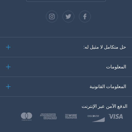
الفرنسية
الاسبانية
دويتش
حل متكامل لا مثيل له:
البرتغالية
إيطاليانو
المعلومات
العربية
المعلومات القانونية
한?의의
اللغة التركية
الدفع الآمن عبر الإنترنت
بولسكي
日本