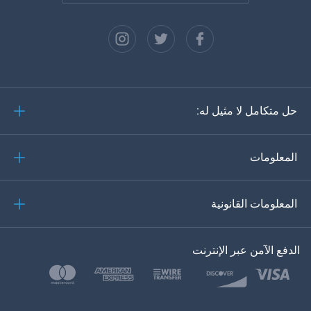
الفرنسية
الاسبانية
دويتش
حل متكامل لا مثيل له:
البرتغالية
إيطاليانو
المعلومات
العربية
المعلومات القانونية
한?의의
اللغة التركية
الدفع الآمن عبر الإنترنت
بولسكي
日本