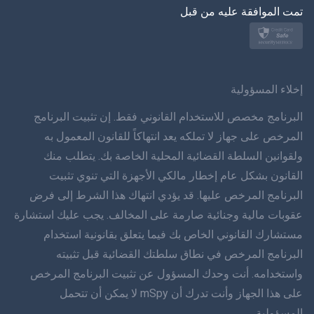
تمت الموافقة عليه من قبل
نورسك
سفينسكا
ภาษาทยย
إخلاء المسؤولية
简体 体 中文
البرنامج مخصص للاستخدام القانوني فقط. إن تثبيت البرنامج
المرخص على جهاز لا تملكه يعد انتهاكاً للقانون المعمول به
دانسك
ولقوانين السلطة القضائية المحلية الخاصة بك. يتطلب منك
القانون بشكل عام إخطار مالكي الأجهزة التي تنوي تثبيت
हिंददी
البرنامج المرخص عليها. قد يؤدي انتهاك هذا الشرط إلى فرض
اللغة الهولندية
عقوبات مالية وجنائية صارمة على المخالف. يجب عليك استشارة
مستشارك القانوني الخاص بك فيما يتعلق بقانونية استخدام
עברית
البرنامج المرخص في نطاق سلطتك القضائية قبل تثبيته
واستخدامه. أنت وحدك المسؤول عن تثبيت البرنامج المرخص
رومانا
على هذا الجهاز وأنت تدرك أن mSpy لا يمكن أن تتحمل
Ελληνικά
المسؤولية.