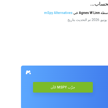
حساب...
اسطة
Agnes W Linn
في
mSpy Alternatives
يخ
جرِّب MSPY الآن