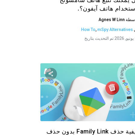
 يمكنك تتبع هاتف سامسونج
ستخدام هاتف آيفون؟.
اسطة
Agnes W Linn
How To
,
mSpy Alternatives
يخ
لمقالة
شارك هذه المقالة
تويتر
فيسبوك
نسخ الرابط
نسخ ا
كيفية حذف Family Link بدون حذف