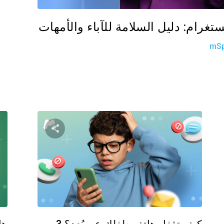
غرام: دليل السلامة للآباء والأمهات
mSp
 هذه المقالة
شارك هذه ا
فيسبوك
تويتر
فيسبوك
نسخ الرابط