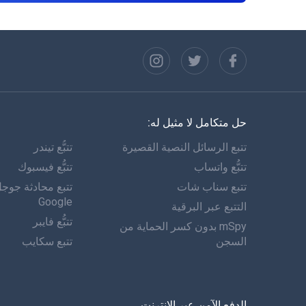
حل متكامل لا مثيل له:
تتبع الرسائل النصية القصيرة
تتبُّع تيندر
تتبُّع واتساب
تتبُّع فيسبوك
تتبع سناب شات
تتبع محادثة جوج
Google
التتبع عبر البرقية
تتبُّع فايبر
mSpy بدون كسر الحماية من
السجن
تتبع سكايب
الدفع الآمن عبر الإنترنت