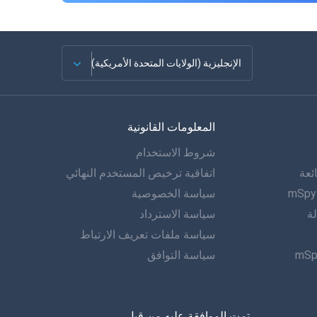
الإنجليزية (الولايات المتحدة الأمريكية)
الفرنسية
المعلومات القانونية
الاسبانية
شروط الاستخدام
دويتش
ئعة
اتفاقية ترخيص المستخدم النهائي
البرتغالية
سياسة الخصوصية
لة
سياسة الاسترداد
إيطاليانو
سياسة ملفات تعريف الارتباط
سياسة التوافق
العربية
한?의의
تمت الموافقة عليه من قبل