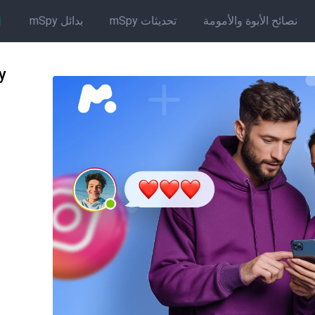
نصائح الأبوة والأمومة
تحديثات mSpy
بدائل mSpy
Spy