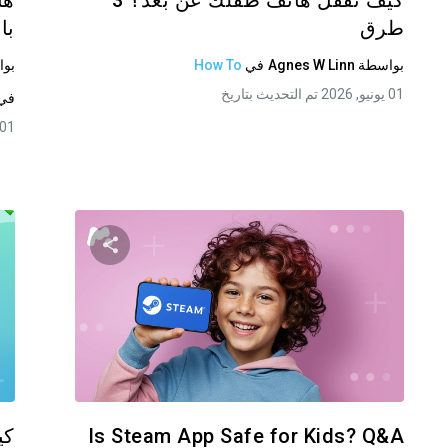
كيف تقفل هاتف طفلك عن بُعد؟ 3
هل
طرق
با
بواسطة
Agnes W Linn
في
How To
بو
01 يونيو, 2026 تم التحديث بتاريخ
في
01 يونيو, 2026 تم التحديث بتار
 هذه المقالة
شارك هذه ا
فيسبوك
تويتر
فيسبوك
نسخ الرابط
Is Steam App Safe for Kids? Q&A