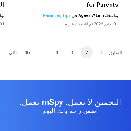
for Parents
ال
بواسطة
Agnes W Linn
في
Parenting Tips
بو
01 يونيو, 2026 تم التحديث بتاريخ
01 يونيو, 2026 تم التحديث بتار
السابق
1
2
3
4
...
46
التالي
التخمين لا يعمل. mSpy يعمل.
اضمن راحة بالك اليوم