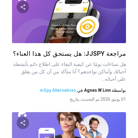
شارك هذه
تويتر
فيس
مراجعة JJSPY: هل يستحق كل هذا العناء؟
هل تساءلت يومًا عن كيفية البقاء على اطلاع دائم بأنشطة
أحبائك وأماكن تواجدهم؟ أنا متأكد من أن كل من يقلق
على أحبائه...
بواسطة
Agnes W Linn
في
mSpy Alternatives
01 يونيو, 2026 تم التحديث بتاريخ
تصفّ
المق
شارك هذه