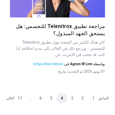
تويتر
فيس
مراجعة تطبيق Telenitrox للتجسس: هل
يستحق الجهد المبذول؟
كان هناك الكثير من الضجة حول تطبيق Telenitrox
للتجسس - ويرجع ذلك في الغالب إلى مدى اختلافه. إذا
كنت قد بحثت في الإنترنت عن...
بواسطة
Agnes W Linn
في
mSpy Alternatives
01 يونيو, 2026 تم التحديث بتاريخ
11
...
6
5
4
3
2
1
السابق
التالي