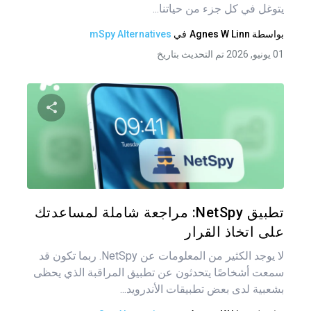
يتوغل في كل جزء من حياتنا...
بواسطة
Agnes W Linn
في
mSpy Alternatives
01 يونيو, 2026 تم التحديث بتاريخ
شارك هذه
تويتر
فيس
تطبيق NetSpy: مراجعة شاملة لمساعدتك
على اتخاذ القرار
لا يوجد الكثير من المعلومات عن NetSpy. ربما تكون قد
سمعت أشخاصًا يتحدثون عن تطبيق المراقبة الذي يحظى
بشعبية لدى بعض تطبيقات الأندرويد...