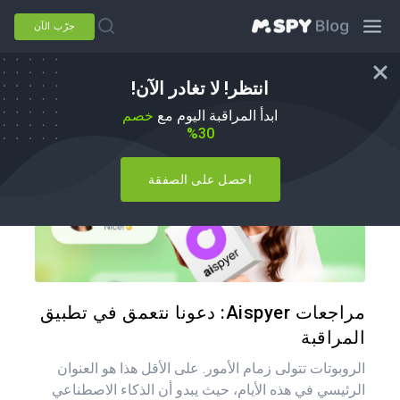
جرّب الآن
انتظر! لا تغادر الآن!
بدائل mSpy
ابدأ المراقبة اليوم مع
خصم
30%
احصل على الصفقة
شارك هذه
تويتر
فيس
مراجعات Aispyer: دعونا نتعمق في تطبيق
المراقبة
الروبوتات تتولى زمام الأمور. على الأقل هذا هو العنوان
الرئيسي في هذه الأيام، حيث يبدو أن الذكاء الاصطناعي