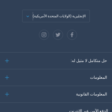
الإنجليزية (الولايات المتحدة الأمريكية)
الفرنسية
الاسبانية
دويتش
حل متكامل لا مثيل له:
البرتغالية
إيطاليانو
المعلومات
العربية
المعلومات القانونية
한?의의
اللغة التركية
الدفع الآمن عبر الإنترنت