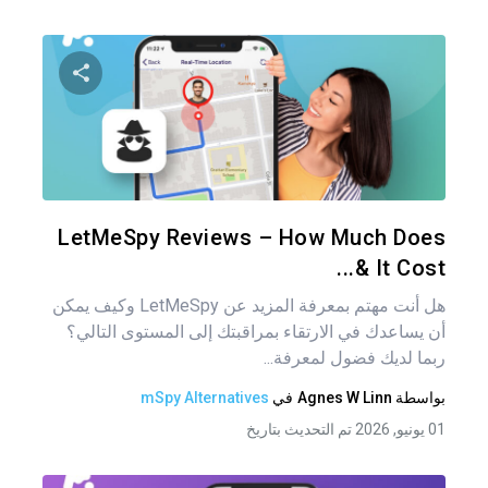
شارك هذه
تويتر
فيس
LetMeSpy Reviews – How Much Does
It Cost &...
هل أنت مهتم بمعرفة المزيد عن LetMeSpy وكيف يمكن
أن يساعدك في الارتقاء بمراقبتك إلى المستوى التالي؟
ربما لديك فضول لمعرفة...
بواسطة
Agnes W Linn
في
mSpy Alternatives
01 يونيو, 2026 تم التحديث بتاريخ