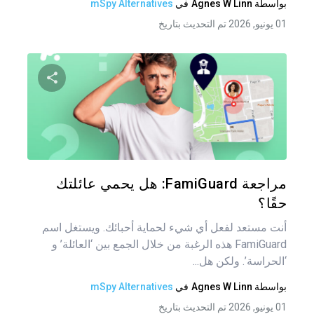
بواسطة
Agnes W Linn
في
mSpy Alternatives
01 يونيو, 2026 تم التحديث بتاريخ
شارك هذه
تويتر
فيس
مراجعة FamiGuard: هل يحمي عائلتك
حقًا؟
أنت مستعد لفعل أي شيء لحماية أحبائك. ويستغل اسم
FamiGuard هذه الرغبة من خلال الجمع بين ‘العائلة’ و
‘الحراسة’. ولكن هل...
بواسطة
Agnes W Linn
في
mSpy Alternatives
01 يونيو, 2026 تم التحديث بتاريخ