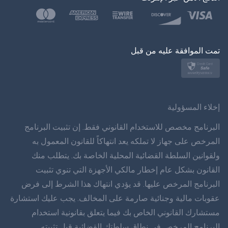
بولسكي
日本
تمت الموافقة عليه من قبل
نورسك
سفينسكا
ภาษาทยย
إخلاء المسؤولية
简体 体 中文
البرنامج مخصص للاستخدام القانوني فقط. إن تثبيت البرنامج
المرخص على جهاز لا تملكه يعد انتهاكاً للقانون المعمول به
دانسك
ولقوانين السلطة القضائية المحلية الخاصة بك. يتطلب منك
القانون بشكل عام إخطار مالكي الأجهزة التي تنوي تثبيت
हिंददी
البرنامج المرخص عليها. قد يؤدي انتهاك هذا الشرط إلى فرض
اللغة الهولندية
عقوبات مالية وجنائية صارمة على المخالف. يجب عليك استشارة
مستشارك القانوني الخاص بك فيما يتعلق بقانونية استخدام
עברית
البرنامج المرخص في نطاق سلطتك القضائية قبل تثبيته