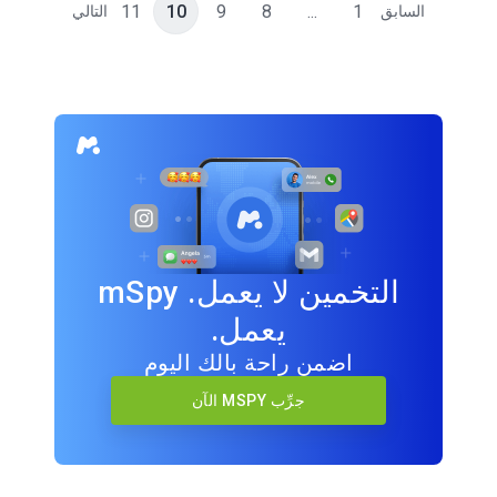
11
10
9
8
...
1
السابق
التالي
التخمين لا يعمل. mSpy
يعمل.
اضمن راحة بالك اليوم
جرِّب MSPY الآن