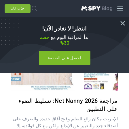
جرّب الآن
انتظر! لا تغادر الآن!
بدائل mSpy
ابدأ المراقبة اليوم مع
خصم
30%
احصل على الصفقة
شارك هذه
تويتر
فيس
مراجعة Net Nanny 2026: تسليط الضوء
على التطبيق
الإنترنت مكان رائع للتعلم وفتح آفاق جديدة والتعرف على
أصدقاء جدد والتعبير عن الإبداع. ولكن مع كل فوائده، إلا