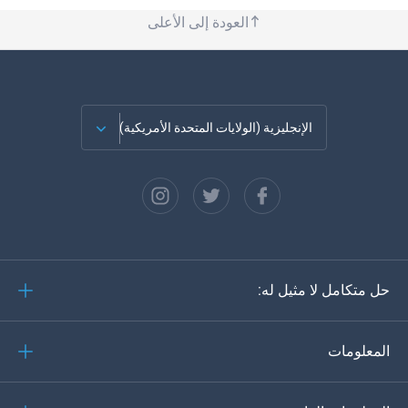
العودة إلى الأعلى
الإنجليزية (الولايات المتحدة الأمريكية)
الفرنسية
الاسبانية
دويتش
حل متكامل لا مثيل له:
البرتغالية
إيطاليانو
المعلومات
العربية