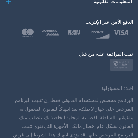
المعلومات القانونية
한?의의
اللغة التركية
الدفع الآمن عبر الإنترنت
بولسكي
日本
تمت الموافقة عليه من قبل
نورسك
سفينسكا
ภาษาทยย
إخلاء المسؤولية
简体 体 中文
البرنامج مخصص للاستخدام القانوني فقط. إن تثبيت البرنامج
المرخص على جهاز لا تملكه يعد انتهاكاً للقانون المعمول به
دانسك
ولقوانين السلطة القضائية المحلية الخاصة بك. يتطلب منك
القانون بشكل عام إخطار مالكي الأجهزة التي تنوي تثبيت
हिंददी
البرنامج المرخص عليها. قد يؤدي انتهاك هذا الشرط إلى فرض