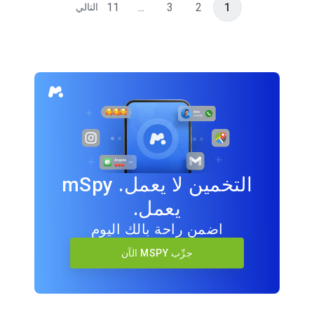
11
...
3
2
1
التالي
التخمين لا يعمل. mSpy
يعمل.
اضمن راحة بالك اليوم
جرِّب MSPY الآن