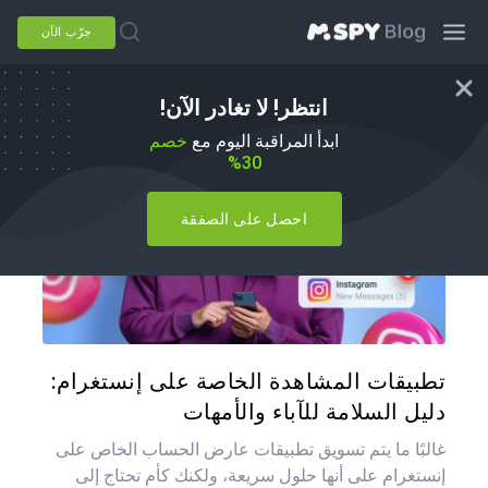
جرّب الآن
انتظر! لا تغادر الآن!
بدائل mSpy
ابدأ المراقبة اليوم مع
خصم
30%
احصل على الصفقة
شارك هذه
تويتر
فيس
تطبيقات المشاهدة الخاصة على إنستغرام:
دليل السلامة للآباء والأمهات
غالبًا ما يتم تسويق تطبيقات عارض الحساب الخاص على
إنستغرام على أنها حلول سريعة، ولكنك كأم تحتاج إلى