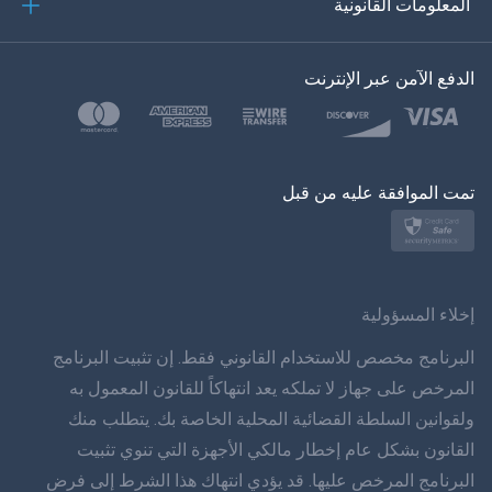
المعلومات القانونية
한?의의
اللغة التركية
الدفع الآمن عبر الإنترنت
بولسكي
日本
تمت الموافقة عليه من قبل
نورسك
سفينسكا
ภาษาทยย
إخلاء المسؤولية
简体 体 中文
البرنامج مخصص للاستخدام القانوني فقط. إن تثبيت البرنامج
المرخص على جهاز لا تملكه يعد انتهاكاً للقانون المعمول به
دانسك
ولقوانين السلطة القضائية المحلية الخاصة بك. يتطلب منك
القانون بشكل عام إخطار مالكي الأجهزة التي تنوي تثبيت
हिंददी
البرنامج المرخص عليها. قد يؤدي انتهاك هذا الشرط إلى فرض