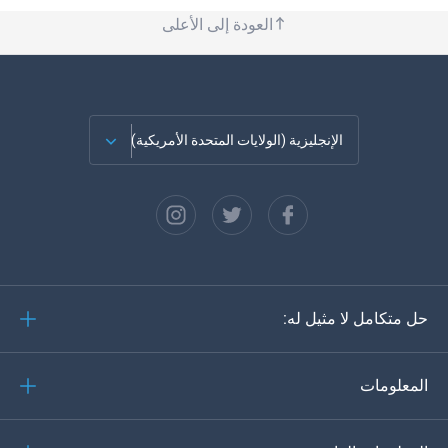
العودة إلى الأعلى
الإنجليزية (الولايات المتحدة الأمريكية)
الفرنسية
الاسبانية
دويتش
حل متكامل لا مثيل له:
البرتغالية
إيطاليانو
المعلومات
العربية