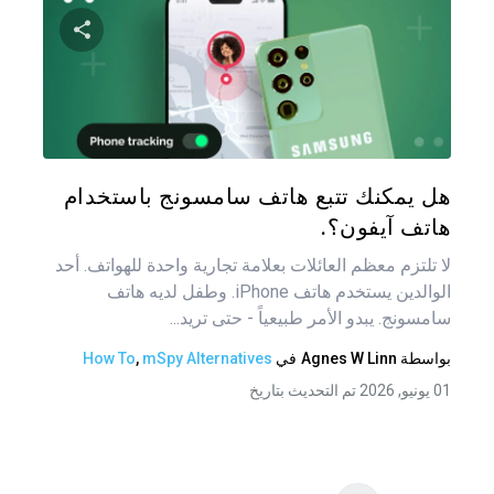
تصفّ
المق
شارك هذه
تويتر
فيس
هل يمكنك تتبع هاتف سامسونج باستخدام
هاتف آيفون؟.
لا تلتزم معظم العائلات بعلامة تجارية واحدة للهواتف. أحد
الوالدين يستخدم هاتف iPhone. وطفل لديه هاتف
سامسونج. يبدو الأمر طبيعياً - حتى تريد...
بواسطة
Agnes W Linn
في
mSpy Alternatives
,
How To
01 يونيو, 2026 تم التحديث بتاريخ