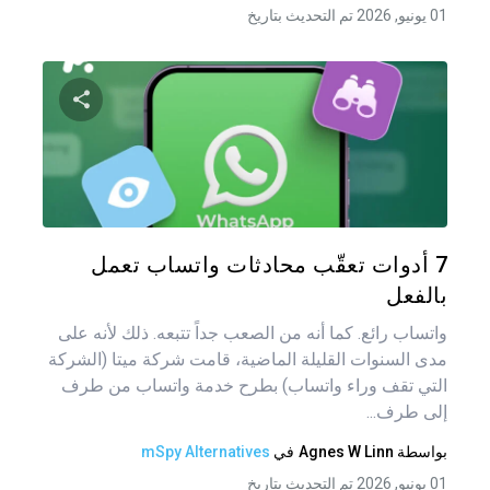
01 يونيو, 2026 تم التحديث بتاريخ
شارك هذه
تويتر
فيس
7 أدوات تعقّب محادثات واتساب تعمل
بالفعل
واتساب رائع. كما أنه من الصعب جداً تتبعه. ذلك لأنه على
مدى السنوات القليلة الماضية، قامت شركة ميتا (الشركة
التي تقف وراء واتساب) بطرح خدمة واتساب من طرف
إلى طرف...
بواسطة
Agnes W Linn
في
mSpy Alternatives
01 يونيو, 2026 تم التحديث بتاريخ