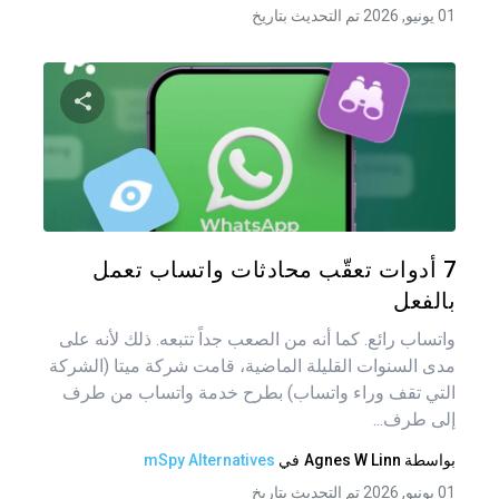
01 يونيو, 2026 تم التحديث بتاريخ
شارك هذه
تويتر
فيس
7 أدوات تعقّب محادثات واتساب تعمل
بالفعل
واتساب رائع. كما أنه من الصعب جداً تتبعه. ذلك لأنه على
مدى السنوات القليلة الماضية، قامت شركة ميتا (الشركة
التي تقف وراء واتساب) بطرح خدمة واتساب من طرف
إلى طرف...
بواسطة
Agnes W Linn
في
mSpy Alternatives
01 يونيو, 2026 تم التحديث بتاريخ