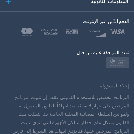
المعلومات القانونية
한?의의
اللغة التركية
الدفع الآمن عبر الإنترنت
بولسكي
日本
تمت الموافقة عليه من قبل
نورسك
سفينسكا
ภาษาทยย
إخلاء المسؤولية
简体 体 中文
البرنامج مخصص للاستخدام القانوني فقط. إن تثبيت البرنامج
المرخص على جهاز لا تملكه يعد انتهاكاً للقانون المعمول به
دانسك
ولقوانين السلطة القضائية المحلية الخاصة بك. يتطلب منك
القانون بشكل عام إخطار مالكي الأجهزة التي تنوي تثبيت
हिंददी
البرنامج المرخص عليها. قد يؤدي انتهاك هذا الشرط إلى فرض