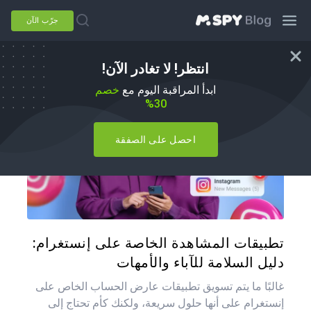
جرّب الآن
انتظر! لا تغادر الآن!
بدائل mSpy
ابدأ المراقبة اليوم مع
خصم
30%
احصل على الصفقة
شارك هذه
تويتر
فيس
تطبيقات المشاهدة الخاصة على إنستغرام:
دليل السلامة للآباء والأمهات
غالبًا ما يتم تسويق تطبيقات عارض الحساب الخاص على
إنستغرام على أنها حلول سريعة، ولكنك كأم تحتاج إلى