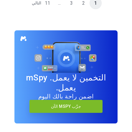
11
...
3
2
1
التالي
التخمين لا يعمل. mSpy
يعمل.
اضمن راحة بالك اليوم
جرِّب MSPY الآن