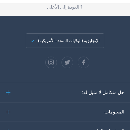
العودة إلى الأعلى
الإنجليزية (الولايات المتحدة الأمريكية)
الفرنسية
الاسبانية
دويتش
حل متكامل لا مثيل له:
البرتغالية
إيطاليانو
المعلومات
العربية