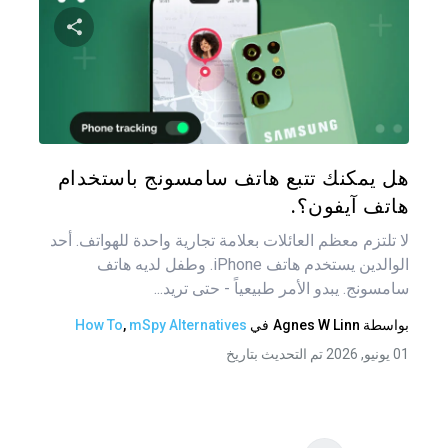
تصفّ
المق
شارك هذه
تويتر
فيس
هل يمكنك تتبع هاتف سامسونج باستخدام
هاتف آيفون؟.
لا تلتزم معظم العائلات بعلامة تجارية واحدة للهواتف. أحد
الوالدين يستخدم هاتف iPhone. وطفل لديه هاتف
سامسونج. يبدو الأمر طبيعياً - حتى تريد...
بواسطة
Agnes W Linn
في
mSpy Alternatives
,
How To
01 يونيو, 2026 تم التحديث بتاريخ