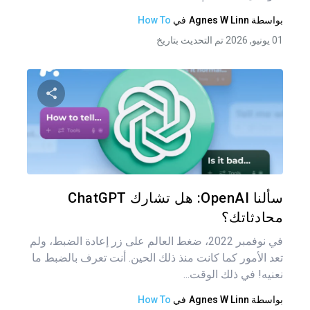
بواسطة
Agnes W Linn
في
How To
01 يونيو, 2026 تم التحديث بتاريخ
شارك هذه
تويتر
فيس
سألنا OpenAI: هل تشارك ChatGPT
محادثاتك؟
في نوفمبر 2022، ضغط العالم على زر إعادة الضبط، ولم
تعد الأمور كما كانت منذ ذلك الحين. أنت تعرف بالضبط ما
نعنيه! في ذلك الوقت...
بواسطة
Agnes W Linn
في
How To