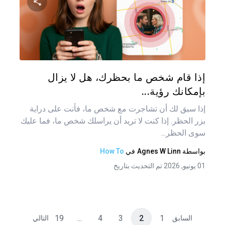
المق
شارك هذه
تويتر
فيس
إذا قام شخص ما بحظرك، هل لا يزال
بإمكانك رؤية...
إذا سبق لك أن تشاجرت مع شخص ما، فأنت على دراية
بزر الحظر. إذا كنت لا تريد أن يراسلك شخص ما، فما عليك
سوى الحظر...
بواسطة
Agnes W Linn
في
How To
01 يونيو, 2026 تم التحديث بتاريخ
19
...
4
3
2
1
السابق
التالي