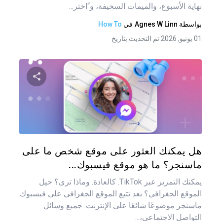
نهاية الأسبوع، والميمات السخيفة، و“اختر...
بواسطة
Agnes W Linn
في
How To
01 يونيو, 2026 تم التحديث بتاريخ
شارك هذه
تويتر
فيس
هل يمكنك العثور على موقع شخص ما على
ماسنجر؟ ما هو موقع فيسبوك...
يمكنك التمرير عبر TikTok. كالعادة. وماذا ترى؟ حيل
الموقع الجغرافي؟ يعد تتبع الموقع الجغرافي على فيسبوك
ماسنجر موضوعًا شائعًا على الإنترنت: جميع وسائل
التواصل الاجتماعي،...