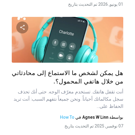
01 يونيو, 2026 تم التحديث بتاريخ
شارك هذه
تويتر
فيس
هل يمكن لشخص ما الاستماع إلى محادثاتي
من خلال هاتفي المحمول؟.
أنت تقفل هاتفك. تستخدم معرّف الوجه. حتى أنك تحذف
سجل مكالماتك أحياناً. ونحن جميعاً نتفهم السبب: أنت تريد
الحفاظ على...
بواسطة
Agnes W Linn
في
How To
07 نوفمبر, 2025 تم التحديث بتاريخ