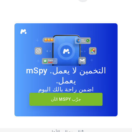
التخمين لا يعمل. mSpy
يعمل.
اضمن راحة بالك اليوم
جرِّب MSPY الآن