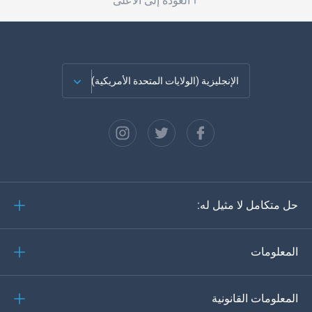
العودة إلى الأعلى
الإنجليزية (الولايات المتحدة الأمريكية)
الفرنسية
الاسبانية
دويتش
حل متكامل لا مثيل له:
البرتغالية
إيطاليانو
المعلومات
العربية
المعلومات القانونية
한?의의