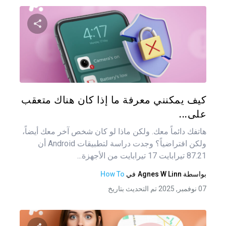
شارك هذه
تويتر
فيس
كيف يمكنني معرفة ما إذا كان هناك متعقب
على...
هاتفك دائماً معك. ولكن ماذا لو كان شخص آخر معك أيضاً،
ولكن افتراضياً؟ وجدت دراسة لتطبيقات Android أن
87.21 تيرابايت 17 تيرابايت من الأجهزة...
بواسطة
Agnes W Linn
في
How To
07 نوفمبر, 2025 تم التحديث بتاريخ
تصفّ