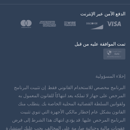
اللغة التركية
الدفع الآمن عبر الإنترنت
بولسكي
日本
تمت الموافقة عليه من قبل
نورسك
سفينسكا
ภาษาทยย
إخلاء المسؤولية
简体 体 中文
البرنامج مخصص للاستخدام القانوني فقط. إن تثبيت البرنامج
المرخص على جهاز لا تملكه يعد انتهاكاً للقانون المعمول به
دانسك
ولقوانين السلطة القضائية المحلية الخاصة بك. يتطلب منك
القانون بشكل عام إخطار مالكي الأجهزة التي تنوي تثبيت
हिंददी
البرنامج المرخص عليها. قد يؤدي انتهاك هذا الشرط إلى فرض
اللغة الهولندية
عقوبات مالية وجنائية صارمة على المخالف. يجب عليك استشارة