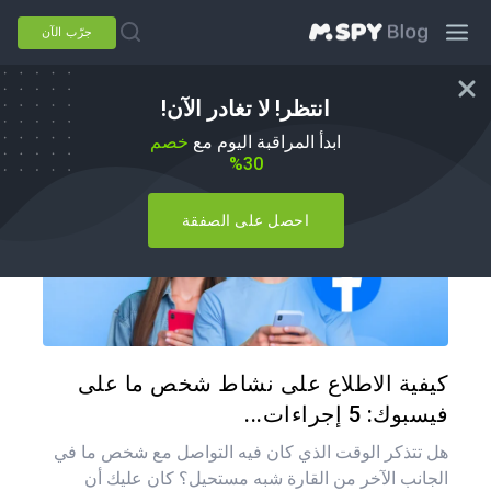
جرّب الآن
انتظر! لا تغادر الآن!
كيفية القيام بذلك
ابدأ المراقبة اليوم مع
خصم
30%
احصل على الصفقة
شارك هذه
تويتر
فيس
كيفية الاطلاع على نشاط شخص ما على
فيسبوك: 5 إجراءات...
هل تتذكر الوقت الذي كان فيه التواصل مع شخص ما في
الجانب الآخر من القارة شبه مستحيل؟ كان عليك أن