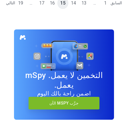
19
...
17
16
15
14
13
...
1
السابق
التالي
التخمين لا يعمل. mSpy
يعمل.
اضمن راحة بالك اليوم
جرِّب MSPY الآن