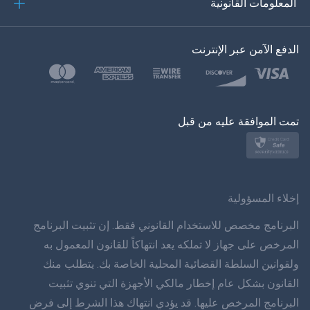
المعلومات القانونية
한?의의
اللغة التركية
الدفع الآمن عبر الإنترنت
بولسكي
日本
تمت الموافقة عليه من قبل
نورسك
سفينسكا
ภาษาทยย
إخلاء المسؤولية
简体 体 中文
البرنامج مخصص للاستخدام القانوني فقط. إن تثبيت البرنامج
المرخص على جهاز لا تملكه يعد انتهاكاً للقانون المعمول به
دانسك
ولقوانين السلطة القضائية المحلية الخاصة بك. يتطلب منك
القانون بشكل عام إخطار مالكي الأجهزة التي تنوي تثبيت
हिंददी
البرنامج المرخص عليها. قد يؤدي انتهاك هذا الشرط إلى فرض