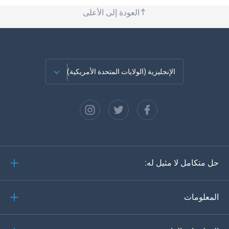
العودة إلى الأعلى
الإنجليزية (الولايات المتحدة الأمريكية)
الفرنسية
الاسبانية
دويتش
حل متكامل لا مثيل له:
البرتغالية
إيطاليانو
المعلومات
العربية