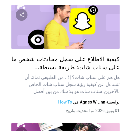
شارك هذه
تويتر
فيس
كيفية الاطلاع على سجل محادثات شخص ما
على سناب شات: طريقة بسيطة...
هل هم على سناب شات؟ إذًا، من الطبيعي تمامًا أن
تتساءل عن كيفية رؤية سجل سناب شات الخاص
بالآخرين. سناب شات هو بلا شك من بين أفضل...
بواسطة
Agnes W Linn
في
How To
01 يونيو, 2026 تم التحديث بتاريخ
تصفّ