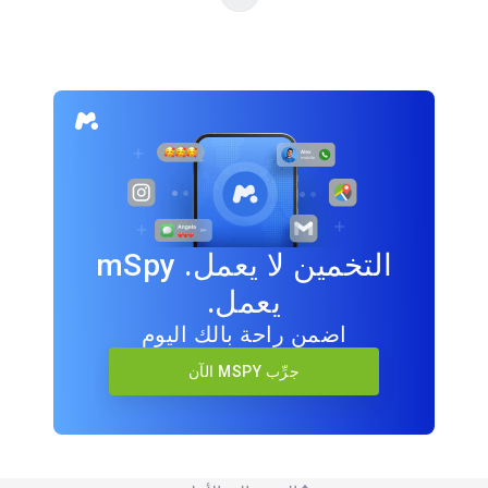
التخمين لا يعمل. mSpy
يعمل.
اضمن راحة بالك اليوم
جرِّب MSPY الآن