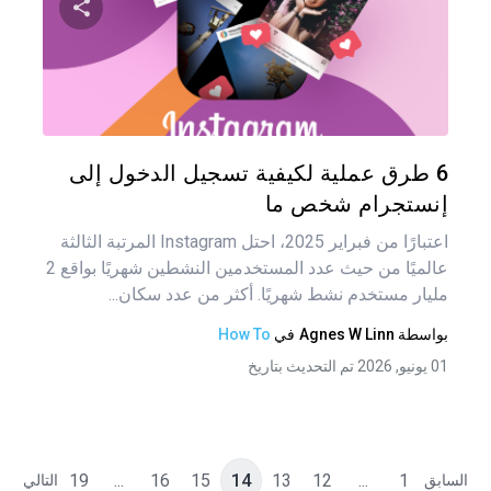
المق
شارك هذه
تويتر
فيس
6 طرق عملية لكيفية تسجيل الدخول إلى
إنستجرام شخص ما
اعتبارًا من فبراير 2025، احتل Instagram المرتبة الثالثة
عالميًا من حيث عدد المستخدمين النشطين شهريًا بواقع 2
مليار مستخدم نشط شهريًا. أكثر من عدد سكان...
بواسطة
Agnes W Linn
في
How To
01 يونيو, 2026 تم التحديث بتاريخ
19
...
16
15
14
13
12
...
1
السابق
التالي