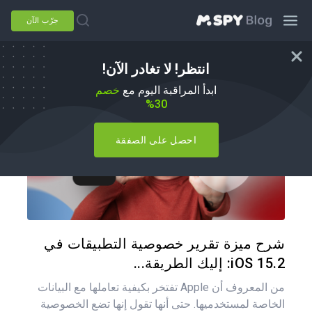
جرّب الآن
انتظر! لا تغادر الآن!
كيفية القيام بذلك
ابدأ المراقبة اليوم مع
خصم
30%
احصل على الصفقة
شارك هذه
تويتر
فيس
شرح ميزة تقرير خصوصية التطبيقات في
iOS 15.2: إليك الطريقة...
من المعروف أن Apple تفتخر بكيفية تعاملها مع البيانات
الخاصة لمستخدميها. حتى أنها تقول إنها تضع الخصوصية