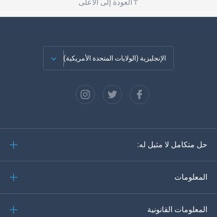
العودة إلى الأعلى
الإنجليزية (الولايات المتحدة الأمريكية)
الفرنسية
الاسبانية
دويتش
حل متكامل لا مثيل له:
البرتغالية
إيطاليانو
المعلومات
العربية
المعلومات القانونية
한?의의