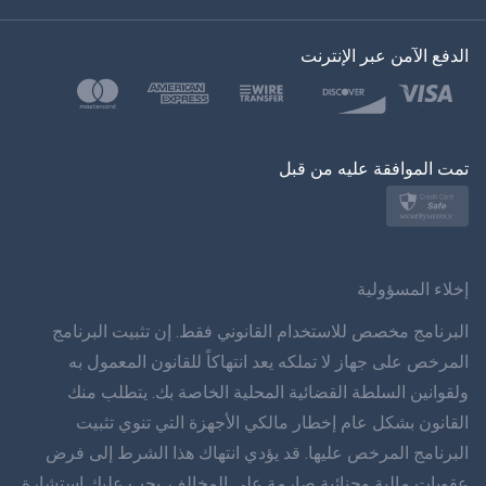
اللغة التركية
الدفع الآمن عبر الإنترنت
بولسكي
日本
تمت الموافقة عليه من قبل
نورسك
سفينسكا
ภาษาทยย
إخلاء المسؤولية
简体 体 中文
البرنامج مخصص للاستخدام القانوني فقط. إن تثبيت البرنامج
المرخص على جهاز لا تملكه يعد انتهاكاً للقانون المعمول به
دانسك
ولقوانين السلطة القضائية المحلية الخاصة بك. يتطلب منك
القانون بشكل عام إخطار مالكي الأجهزة التي تنوي تثبيت
हिंददी
البرنامج المرخص عليها. قد يؤدي انتهاك هذا الشرط إلى فرض
اللغة الهولندية
عقوبات مالية وجنائية صارمة على المخالف. يجب عليك استشارة