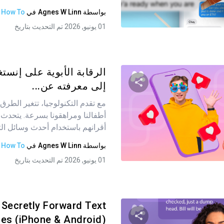
بواسطة
Agnes W Linn
في
How To
تويتر
فيسبوك
نسخ الرابط
01 يونيو, 2026 تم التحديث بتاريخ
الرقابة الأبوية على إنستغ
إلى معرفته عن...
مع تقدم التكنولوجيا، تتغير الطرق 
شارك هذه المقالة
أطفالنا ومراهقونا بسرعة. يتحدث
أقرانهم باستخدام أحدث وسائل الت
بواسطة
Agnes W Linn
في
How To
تويتر
فيسبوك
نسخ الرابط
01 يونيو, 2026 تم التحديث بتاريخ
 Secretly Forward Text
es (iPhone & Android)