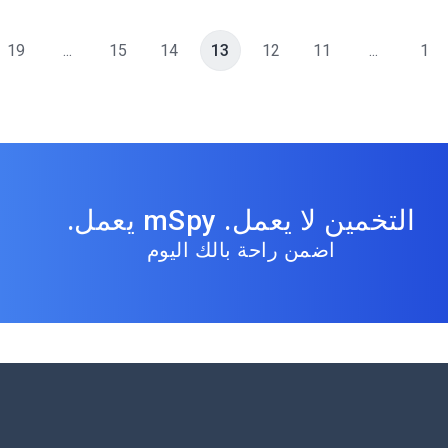
19
...
15
14
13
12
11
...
1
التخمين لا يعمل. mSpy يعمل.
اضمن راحة بالك اليوم