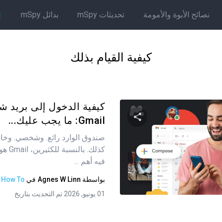
نصائح الأبوة والأمومة
تحديثات mSpy
بدائل mSpy
كيفية القيام بذلك
كيفية الدخول إلى بريد 
Gmail: ما يجب عليك...
صندوق الوارد رائع. وشخصي. وخ
شارك هذه المقالة
كذلك. ب
فيه أهم ...
بواسطة
Agnes W Linn
في
How To
تويتر
فيسبوك
نسخ الرابط
01 يونيو, 2026 تم التحديث بتاريخ