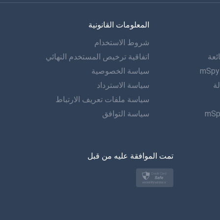
الفرنسية
المعلومات القانونية
الاسبانية
شروط الاستخدام
دويتش
ئعة
اتفاقية ترخيص المستخدم النهائي
البرتغالية
سياسة الخصوصية
لة
سياسة الاسترداد
إيطاليانو
سياسة ملفات تعريف الارتباط
سياسة التوافق
العربية
한?의의
تمت الموافقة عليه من قبل
اللغة التركية
بولسكي
日本