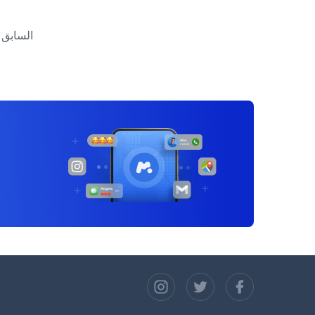
تصفّح
المقالات
السابق