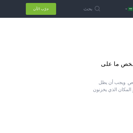
بحث
جرّب الآن
شخص ما على
اص. ويجب أن يظل
النسبة للكثيرين، Gmail هو المكان الذي يخزنون