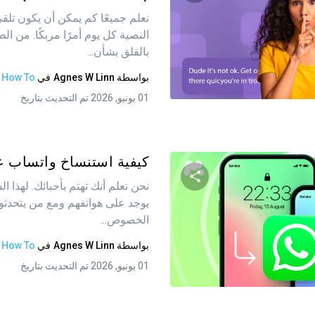
نعلم جميعًا كم يمكن أن يكون تلق
شارك هذه المقالة
النصية كل يوم أمرًا مربكًا. من ال
بالقلق بشأن...
بواسطة
Agnes W Linn
في
How To
تويتر
فيسبوك
نسخ الرابط
01 يونيو, 2026 تم التحديث بتاريخ
كيفية استنساخ واتساب ع
نحن نعلم أنك تهتم بأحبائك. لهذا ا
يوجد على هواتفهم ومع من يتحدثو
شارك هذه المقالة
الخصوص...
بواسطة
Agnes W Linn
في
How To
01 يونيو, 2026 تم التحديث بتاريخ
تويتر
فيسبوك
نسخ الرابط