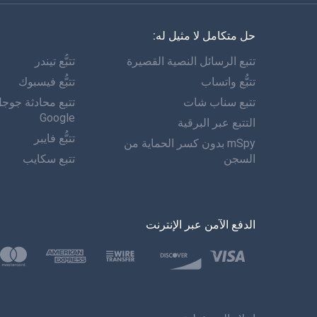
حل متكامل لا مثيل له:
تتبع الرسائل النصية القصيرة
تتبُّع تيندر
تتبُّع واتساب
تتبُّع فيسبوك
تتبع سناب شات
تتبع محادثة جوج
Google
التتبع عبر البرقية
تتبُّع فايبر
mSpy بدون كسر الحماية من
السجن
تتبع سكايب
الدفع الآمن عبر الإنترنت