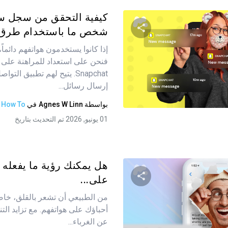
كيفية التحقق من سجل 
شخص ما باستخدام طرق
إذا كانوا يستخدمون هواتفهم دائما
شارك هذه المقالة
فنحن على استعداد للمراهنة على 
Snapchat. يتيح لهم تطبيق ال
إرسال رسائل...
تويتر
فيسبوك
نسخ الرابط
بواسطة
Agnes W Linn
في
How To
01 يونيو, 2026 تم التحديث بتاريخ
هل يمكنك رؤية ما يفعل
على...
من الطبيعي أن تشعر بالقلق، خاصة
شارك هذه المقالة
أحباؤك على هواتفهم. مع تزايد التن
عن الغرباء...