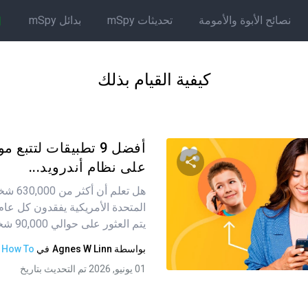
نصائح الأبوة والأمومة
تحديثات mSpy
بدائل mSpy
كيفية القيام بذلك
أفضل 9 تطبيقات لتتب
على نظام أندرويد...
هل تعلم أ
شارك هذه المقالة
المتحدة الأمريكية يفقدون كل عام؟ و
يتم العثور على حوالي 90,000 شخص سنويًا. إن...
بواسطة
Agnes W Linn
في
How To
تويتر
فيسبوك
نسخ الرابط
01 يونيو, 2026 تم التحديث بتاريخ