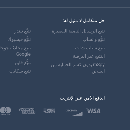
حل متكامل لا مثيل له:
تتبع الرسائل النصية القصيرة
تتبُّع تيندر
تتبُّع واتساب
تتبُّع فيسبوك
تتبع سناب شات
تتبع محادثة جوج
Google
التتبع عبر البرقية
تتبُّع فايبر
mSpy بدون كسر الحماية من
السجن
تتبع سكايب
الدفع الآمن عبر الإنترنت