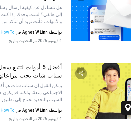
هل تتساءل عن كيفية إرسال رسائ
شارك هذه المقالة
إلى هاتفي؟ لست وحدك. إذا كنت م
والأمهات، فأنت تريد أن تتأكد من أن
بواسطة
Agnes W Linn
في
How To
تويتر
فيسبوك
نسخ الرابط
01 يونيو, 2026 تم التحديث بتاريخ
أفضل 5 أدوات لتتبع 
سناب شات يجب مراعاتها 
يمكن القول إن سناب شات هو أكث
شارك هذه المقالة
الاجتماعي متعةً، ولكنه قد يكون خطي
السبب بالتحديد تحتاج إلى تطبيق...
بواسطة
Agnes W Linn
في
How To
تويتر
فيسبوك
نسخ الرابط
01 يونيو, 2026 تم التحديث بتاريخ