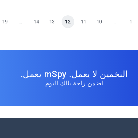
19
...
14
13
12
11
10
...
1
التخمين لا يعمل. mSpy يعمل.
اضمن راحة بالك اليوم