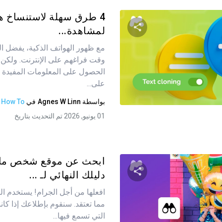
4 طرق سهلة لاستنساخ 
لمشاهدة...
مع ظهور الهواتف الذكية، يفضل ا
شارك هذه المقالة
وقت فراغهم على الإنترنت. ولكن
الحصول على المعلومات المفيدة و
على...
تويتر
فيسبوك
نسخ الرابط
بواسطة
Agnes W Linn
في
How To
01 يونيو, 2026 تم التحديث بتاريخ
ابحث عن موقع شخص ما ع
دليلك النهائي لـ ...
افعلها من أجل الجرام! يستخدم الش
شارك هذه المقالة
مما تعتقد. سنقوم بإطلاعك إذا كان
التي تسمع فيها...