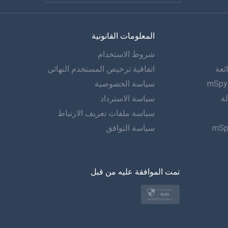
الفرنسية
المعلومات القانونية
الاسبانية
شروط الاستخدام
دويتش
ئعة
اتفاقية ترخيص المستخدم النهائي
البرتغالية
سياسة الخصوصية
لة
سياسة الاسترداد
إيطاليانو
سياسة ملفات تعريف الارتباط
سياسة التوافق
العربية
한?의의
تمت الموافقة عليه من قبل
اللغة التركية
بولسكي
日本