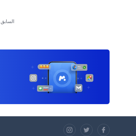
تصفّح
المقالات
السابق