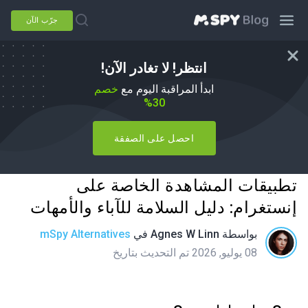
جرّب الآن
انتظر! لا تغادر الآن!
ابدأ المراقبة اليوم مع
خصم
30%
احصل على الصفقة
تطبيقات المشاهدة الخاصة على
إنستغرام: دليل السلامة للآباء والأمهات
بواسطة
Agnes W Linn
في
mSpy Alternatives
08 يوليو, 2026 تم التحديث بتاريخ