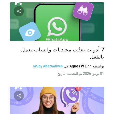
شارك هذه
تويتر
فيس
7 أدوات تعقّب محادثات واتساب تعمل
بالفعل
بواسطة
Agnes W Linn
في
mSpy Alternatives
01 يونيو, 2026 تم التحديث بتاريخ
شارك هذه