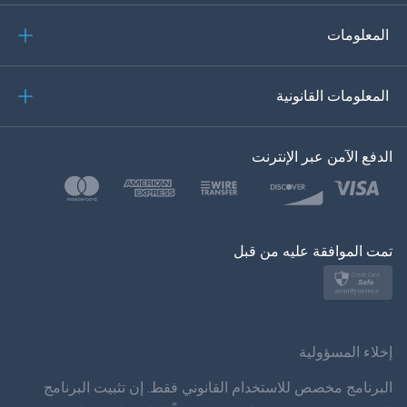
إيطاليانو
المعلومات
العربية
المعلومات القانونية
한?의의
اللغة التركية
الدفع الآمن عبر الإنترنت
بولسكي
日本
تمت الموافقة عليه من قبل
نورسك
سفينسكا
ภาษาทยย
إخلاء المسؤولية
简体 体 中文
البرنامج مخصص للاستخدام القانوني فقط. إن تثبيت البرنامج