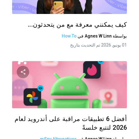
تويتر
فيس
كيف يمكنني معرفة مع من يتحدثون...
بواسطة
Agnes W Linn
في
How To
01 يونيو, 2026 تم التحديث بتاريخ
شارك هذه
تويتر
فيس
أفضل 6 تطبيقات مراقبة على أندرويد لعام
2026 لتتبع خلسةً