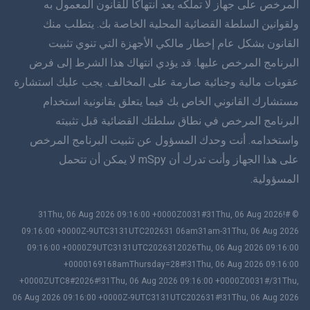
المرخص على جهاز لا تملكه يعد انتهاكاً للقانون المعمول به
دانسك
ولقوانين السلطة القضائية المحلية الخاصة بك. يتطلب منك
القانون بشكل عام إخطار مالكي الأجهزة التي تنوي تثبيت
हिंददी
البرنامج المرخص عليها. قد يؤدي انتهاك هذا الشرط إلى فرض
اللغة الهولندية
عقوبات مالية وجنائية صارمة على المخالف. يجب عليك استشارة
مستشارك القانوني الخاص بك فيما يتعلق بقانونية استخدام
עברית
البرنامج المرخص في نطاق سلطتك القضائية قبل تثبيته
واستخدامه. أنت وحدك المسؤول عن تثبيت البرنامج المرخص
رومانا
على هذا الجهاز وأنت تدرك أن mSpy لا يمكن أن تتحمل
Ελληνικά
المسؤولية.
Tiếng Việng Việt
© #!31Thu, 06 Aug 2026 09:16:00 +0000Z0031#31Thu, 06 Aug 2026
09:16:00 +0000Z-9UTC3131UTC202631 06am31am-31Thu, 06 Aug 2026
繁體 中文文
09:16:00 +0000Z9UTC3131UTC2026312026Thu, 06 Aug 2026 09:16:00
سلوفينيا
+0000169168amThursday=28#!31Thu, 06 Aug 2026 09:16:00
+0000ZUTC8#2026#!31Thu, 06 Aug 2026 09:16:00 +0000Z0031#/31Thu,
باهاسا ميلايو
06 Aug 2026 09:16:00 +0000Z-9UTC3131UTC202631#!31Thu, 06 Aug 2026