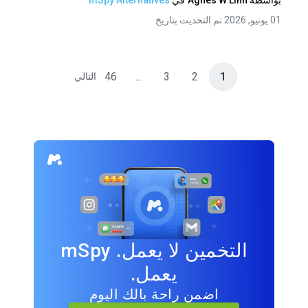
بواسطة
Agnes W Linn
في
mSpy Alternatives
01 يونيو, 2026 تم التحديث بتاريخ
46
...
3
2
1
التالي
التخمين لا يعمل. mSpy
يعمل.
اضمن راحة بالك اليوم