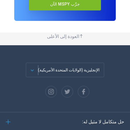
جرِّب MSPY الآن
العودة إلى الأعلى
الإنجليزية (الولايات المتحدة الأمريكية)
الفرنسية
الاسبانية
دويتش
حل متكامل لا مثيل له:
البرتغالية