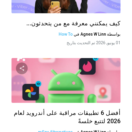
تويتر
فيس
كيف يمكنني معرفة مع من يتحدثون...
بواسطة
Agnes W Linn
في
How To
01 يونيو, 2026 تم التحديث بتاريخ
شارك هذه
تويتر
فيس
أفضل 6 تطبيقات مراقبة على أندرويد لعام
2026 لتتبع خلسةً