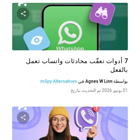
شارك هذه
تويتر
فيس
7 أدوات تعقّب محادثات واتساب تعمل
بالفعل
بواسطة
Agnes W Linn
في
mSpy Alternatives
01 يونيو, 2026 تم التحديث بتاريخ
شارك هذه