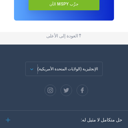
جرِّب MSPY الآن
العودة إلى الأعلى
الإنجليزية (الولايات المتحدة الأمريكية)
الفرنسية
الاسبانية
دويتش
حل متكامل لا مثيل له:
البرتغالية