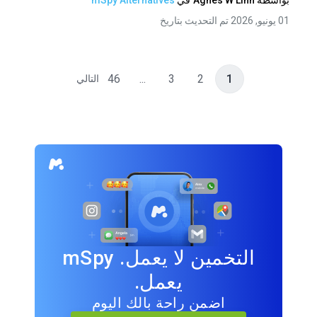
بواسطة
Agnes W Linn
في
mSpy Alternatives
01 يونيو, 2026 تم التحديث بتاريخ
46
...
3
2
1
التالي
التخمين لا يعمل. mSpy
يعمل.
اضمن راحة بالك اليوم