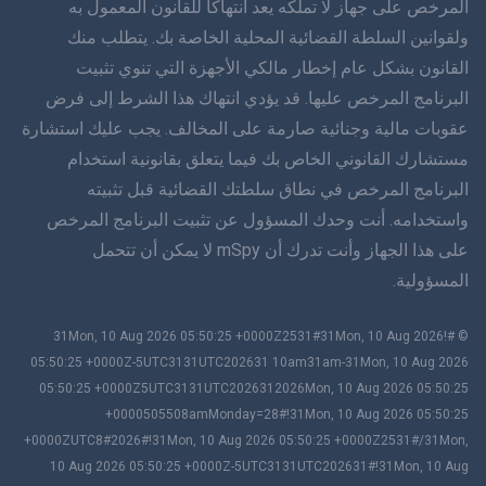
المرخص على جهاز لا تملكه يعد انتهاكاً للقانون المعمول به
دانسك
ولقوانين السلطة القضائية المحلية الخاصة بك. يتطلب منك
القانون بشكل عام إخطار مالكي الأجهزة التي تنوي تثبيت
हिंददी
البرنامج المرخص عليها. قد يؤدي انتهاك هذا الشرط إلى فرض
اللغة الهولندية
عقوبات مالية وجنائية صارمة على المخالف. يجب عليك استشارة
مستشارك القانوني الخاص بك فيما يتعلق بقانونية استخدام
עברית
البرنامج المرخص في نطاق سلطتك القضائية قبل تثبيته
واستخدامه. أنت وحدك المسؤول عن تثبيت البرنامج المرخص
رومانا
على هذا الجهاز وأنت تدرك أن mSpy لا يمكن أن تتحمل
Ελληνικά
المسؤولية.
Tiếng Việng Việt
© #!31Mon, 10 Aug 2026 05:50:25 +0000Z2531#31Mon, 10 Aug 2026
05:50:25 +0000Z-5UTC3131UTC202631 10am31am-31Mon, 10 Aug 2026
繁體 中文文
05:50:25 +0000Z5UTC3131UTC2026312026Mon, 10 Aug 2026 05:50:25
سلوفينيا
+0000505508amMonday=28#!31Mon, 10 Aug 2026 05:50:25
+0000ZUTC8#2026#!31Mon, 10 Aug 2026 05:50:25 +0000Z2531#/31Mon,
باهاسا ميلايو
10 Aug 2026 05:50:25 +0000Z-5UTC3131UTC202631#!31Mon, 10 Aug