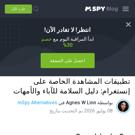
جرّب الآن
انتظر! لا تغادر الآن!
ابدأ المراقبة اليوم مع
خصم
30%
احصل على الصفقة
تطبيقات المشاهدة الخاصة على
إنستغرام: دليل السلامة للآباء والأمهات
بواسطة
Agnes W Linn
في
mSpy Alternatives
08 يوليو, 2026 تم التحديث بتاريخ