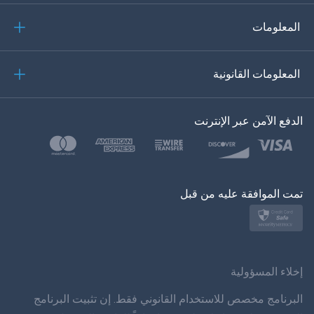
إيطاليانو
المعلومات
العربية
المعلومات القانونية
한?의의
اللغة التركية
الدفع الآمن عبر الإنترنت
بولسكي
日本
تمت الموافقة عليه من قبل
نورسك
سفينسكا
ภาษาทยย
إخلاء المسؤولية
简体 体 中文
البرنامج مخصص للاستخدام القانوني فقط. إن تثبيت البرنامج