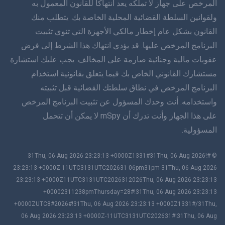
المرخص على جهاز لا تملكه يعد انتهاكاً للقانون المعمول به
دانسك
ولقوانين السلطة القضائية المحلية الخاصة بك. يتطلب منك
القانون بشكل عام إخطار مالكي الأجهزة التي تنوي تثبيت
हिंददी
البرنامج المرخص عليها. قد يؤدي انتهاك هذا الشرط إلى فرض
اللغة الهولندية
عقوبات مالية وجنائية صارمة على المخالف. يجب عليك استشارة
مستشارك القانوني الخاص بك فيما يتعلق بقانونية استخدام
עברית
البرنامج المرخص في نطاق سلطتك القضائية قبل تثبيته
واستخدامه. أنت وحدك المسؤول عن تثبيت البرنامج المرخص
رومانا
على هذا الجهاز وأنت تدرك أن mSpy لا يمكن أن تتحمل
Ελληνικά
المسؤولية.
Tiếng Việng Việt
© #!31Thu, 06 Aug 2026 23:23:13 +0000Z1331#31Thu, 06 Aug 2026
23:23:13 +0000Z-11UTC3131UTC202631 06pm31pm-31Thu, 06 Aug 2026
繁體 中文文
23:23:13 +0000Z11UTC3131UTC2026312026Thu, 06 Aug 2026 23:23:13
سلوفينيا
+00002311238pmThursday=28#!31Thu, 06 Aug 2026 23:23:13
+0000ZUTC8#2026#!31Thu, 06 Aug 2026 23:23:13 +0000Z1331#/31Thu,
باهاسا ميلايو
06 Aug 2026 23:23:13 +0000Z-11UTC3131UTC202631#!31Thu, 06 Aug