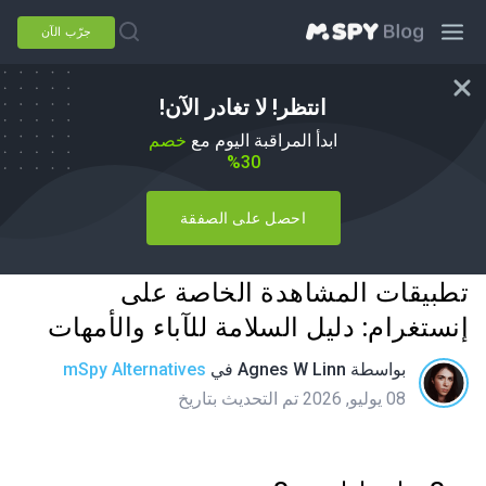
جرّب الآن
انتظر! لا تغادر الآن!
ابدأ المراقبة اليوم مع
خصم
30%
احصل على الصفقة
تطبيقات المشاهدة الخاصة على
إنستغرام: دليل السلامة للآباء والأمهات
بواسطة
Agnes W Linn
في
mSpy Alternatives
08 يوليو, 2026 تم التحديث بتاريخ