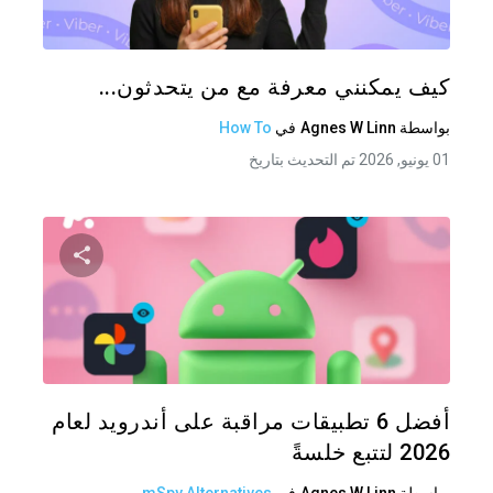
تويتر
فيس
كيف يمكنني معرفة مع من يتحدثون...
بواسطة
Agnes W Linn
في
How To
01 يونيو, 2026 تم التحديث بتاريخ
شارك هذه
تويتر
فيس
أفضل 6 تطبيقات مراقبة على أندرويد لعام
2026 لتتبع خلسةً