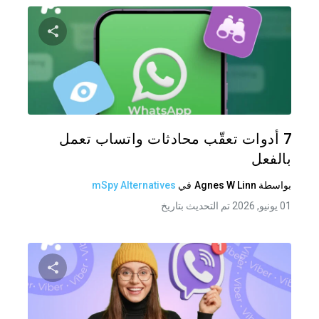
شارك هذه
تويتر
فيس
7 أدوات تعقّب محادثات واتساب تعمل
بالفعل
بواسطة
Agnes W Linn
في
mSpy Alternatives
01 يونيو, 2026 تم التحديث بتاريخ
شارك هذه