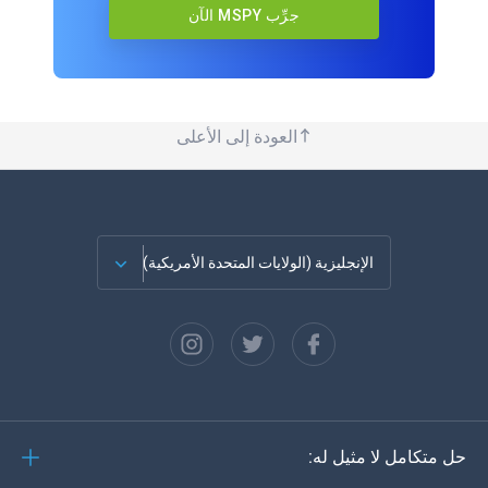
جرِّب MSPY الآن
العودة إلى الأعلى
الإنجليزية (الولايات المتحدة الأمريكية)
الفرنسية
الاسبانية
دويتش
حل متكامل لا مثيل له:
البرتغالية