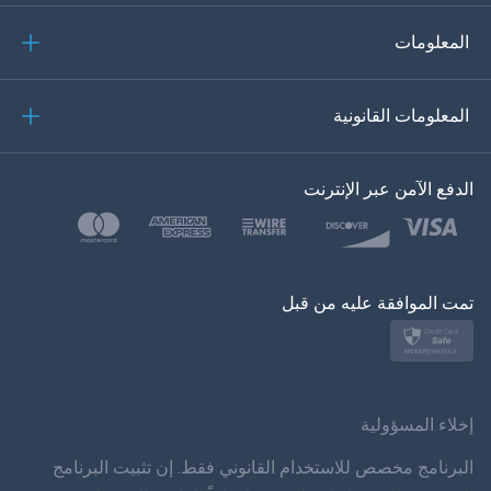
إيطاليانو
المعلومات
العربية
المعلومات القانونية
한?의의
اللغة التركية
الدفع الآمن عبر الإنترنت
بولسكي
日本
تمت الموافقة عليه من قبل
نورسك
سفينسكا
ภาษาทยย
إخلاء المسؤولية
简体 体 中文
البرنامج مخصص للاستخدام القانوني فقط. إن تثبيت البرنامج