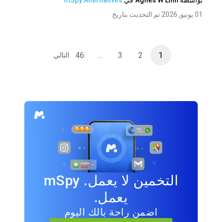
بواسطة
Agnes W Linn
في
mSpy Alternatives
01 يونيو, 2026 تم التحديث بتاريخ
46
...
3
2
1
التالي
التخمين لا يعمل. mSpy
يعمل.
اضمن راحة بالك اليوم